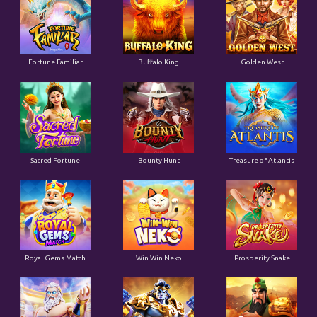
Fortune Familiar
Buffalo King
Golden West
Sacred Fortune
Bounty Hunt
Treasure of Atlantis
Royal Gems Match
Win Win Neko
Prosperity Snake