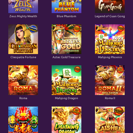
Zeus Mighty Wealth
Blue Phantom
Legend of Guan Gong
Cleopatra Fortune
Aztec Gold Treasure
Mahjong Phoenix
Roma
Mahjong Dragon
Roma II
Long Long Long
Lightning Dragon
Big Cai Shen