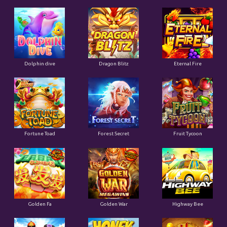
Dolphin dive
Dragon Blitz
Eternal Fire
Fortune Toad
Forest Secret
Fruit Tycoon
Golden Fa
Golden War
Highway Bee