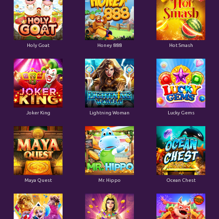
Holy Goat
Honey 888
Hot Smash
Joker King
Lightning Woman
Lucky Gems
Maya Quest
Mr. Hippo
Ocean Chest