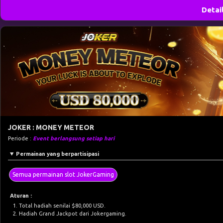
JOKER : MONEY METEOR
Periode :
Event berlangsung setiap hari
Permainan yang berpartisipasi
Semua permainan slot JokerGaming
Aturan :
Total hadiah senilai $80,000 USD.
Hadiah Grand Jackpot dari Jokergaming.
Syarat & Ketentuan