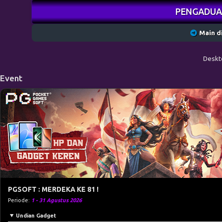
Main d
Deskt
Event
PGSOFT : MERDEKA KE 81 !
Periode:
1 - 31 Agustus 2026
Undian Gadget
Xiaomi Redmi Note 15
Samsung Galaxy A07
Xiaomi Redmi Pad 2
Lenovo Motopad 60 Neo