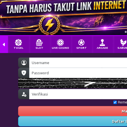
TOGEL
SLOT
LIVE CASINO
SPORT
ARCADE
SABU
Reme
Ma
Daftar 
PENGADUA