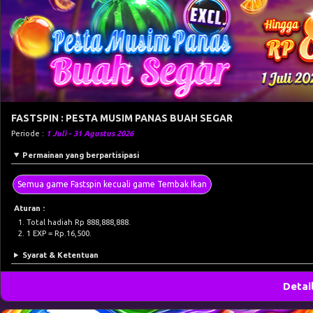
FASTSPIN : PESTA MUSIM PANAS BUAH SEGAR
Periode :
1 Juli - 31 Agustus 2026
Permainan yang berpartisipasi
Semua game Fastspin kecuali game Tembak Ikan
Aturan :
Total hadiah Rp 888,888,888.
1 EXP = Rp.16,500.
Syarat & Ketentuan
Detai