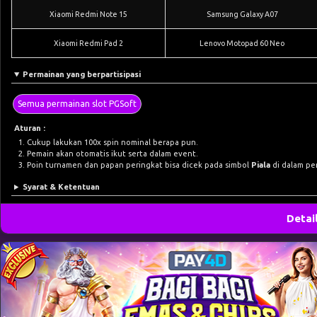
Permainan yang berpartisipasi
Semua permainan slot PGSoft
Aturan :
Cukup lakukan 100x spin nominal berapa pun.
Pemain akan otomatis ikut serta dalam event.
Poin turnamen dan papan peringkat bisa dicek pada simbol
Piala
di dalam pe
Syarat & Ketentuan
Detai