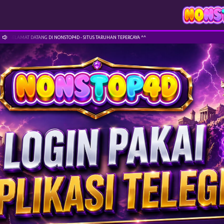
SELAMAT DATANG DI NONSTOP4D - SITUS TARUHAN TEPERCAYA ^^