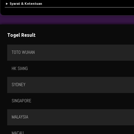
Togel Result
TOTO WUHAN
HK SIANG
SYDNEY
SINGAPORE
MALAYSIA
MACAU
SEOUL