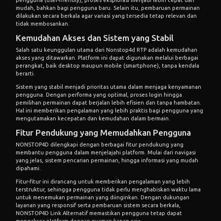
tidak membosankan.
Kemudahan Akses dan Sistem yang Stabil
Salah satu keunggulan utama dari
Nonstop4d RTP
adalah kemudahan
akses yang ditawarkan. Platform ini dapat digunakan melalui berbagai
perangkat, baik desktop maupun mobile (smartphone), tanpa kendala
berarti.
Sistem yang stabil menjadi prioritas utama dalam menjaga kenyamanan
pengguna. Dengan performa yang optimal, proses login hingga
pemilihan permainan dapat berjalan lebih efisien dan tanpa hambatan.
Hal ini memberikan pengalaman yang lebih praktis bagi pengguna yang
mengutamakan kecepatan dan kemudahan dalam bermain.
Fitur Pendukung yang Memudahkan Pengguna
NONSTOP4D dilengkapi dengan berbagai fitur pendukung yang
membantu pengguna dalam menjelajahi platform. Mulai dari navigasi
yang jelas, sistem pencarian permainan, hingga informasi yang mudah
dipahami.
Fitur-fitur ini dirancang untuk memberikan pengalaman yang lebih
terstruktur, sehingga pengguna tidak perlu menghabiskan waktu lama
untuk menemukan permainan yang diinginkan. Dengan dukungan
layanan yang responsif serta pembaruan sistem secara berkala,
NONSTOP4D Link Alternatif
memastikan pengguna tetap dapat
mengakses platform dengan nyaman kapan saja.
Pengalaman Bermain yang Lebih Fleksibel