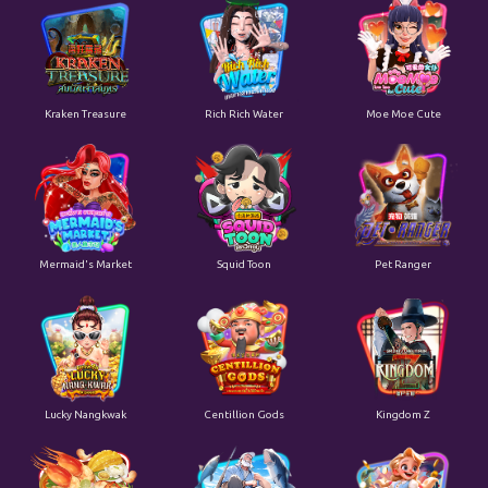
Kraken Treasure
Rich Rich Water
Moe Moe Cute
Mermaid's Market
Squid Toon
Pet Ranger
Lucky Nangkwak
Centillion Gods
Kingdom Z