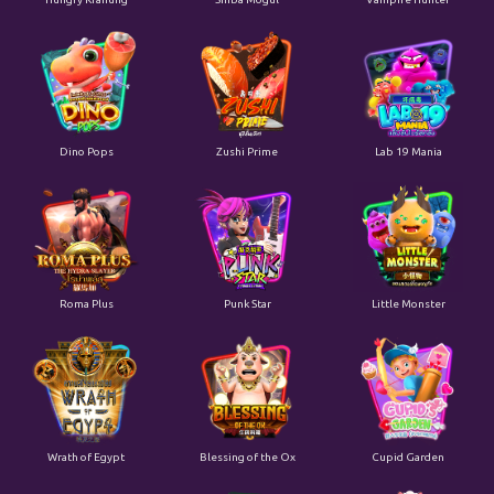
Dino Pops
Zushi Prime
Lab 19 Mania
Roma Plus
Punk Star
Little Monster
Wrath of Egypt
Blessing of the Ox
Cupid Garden