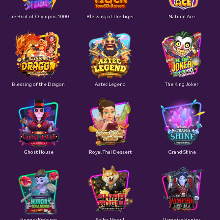
The Beat of Olympus 1000
Blessing of the Tiger
Natural Ace
Blessing of the Dragon
Aztec Legend
The King Joker
Ghost House
Royal Thai Dessert
Grand Shine
Hungry Krahung
Shiba Mogul
Vampire Hunter