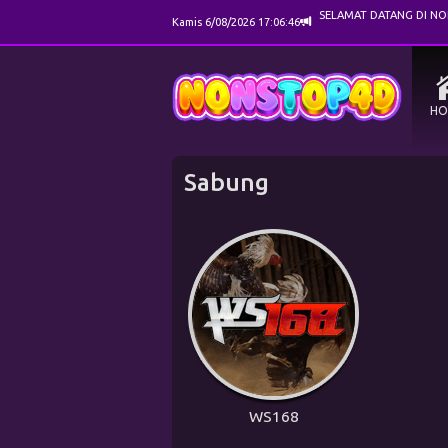
SELAMAT DATANG DI NO
Kamis 6/08/2026 17:06:46
HO
Sabung
WS168