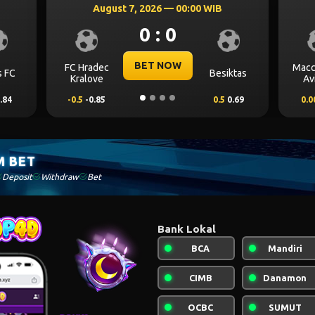
59 WIB
August 7, 2026 — 02:00 WIB
0 : 0
BET NOW
Heart of
Rangers FC
Benfica
Midlothian
0.00
0.60
2.5
0.81
-2.5
-0.97
M BET
Deposit
Withdraw
Bet
Bank Lokal
BCA
Mandiri
CIMB
Danamon
OCBC
SUMUT