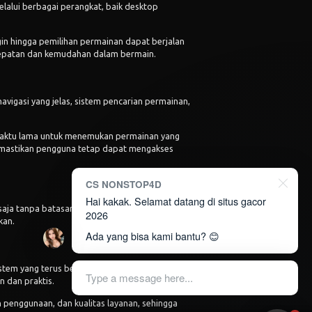
lalui berbagai perangkat, baik desktop
in hingga pemilihan permainan dapat berjalan
ecepatan dan kemudahan dalam bermain.
igasi yang jelas, sistem pencarian permainan,
n waktu lama untuk menemukan permainan yang
astikan pengguna tetap dapat mengakses
CS NONSTOP4D
Hai kakak. Selamat datang di situs gacor
 saja tanpa batasan waktu tertentu. Dengan
2026
kan.
Ada yang bisa kami bantu? 😊
stem yang terus berkembang. Dengan fokus
Type a message here...
 dan praktis.
penggunaan, dan kualitas layanan, sehingga