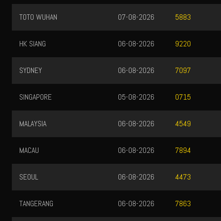
TOTO WUHAN
07-08-2026
5883
HK SIANG
06-08-2026
9220
SYDNEY
06-08-2026
7097
SINGAPORE
05-08-2026
0715
MALAYSIA
06-08-2026
4549
MACAU
06-08-2026
7894
SEOUL
06-08-2026
4473
TANGERANG
06-08-2026
7863