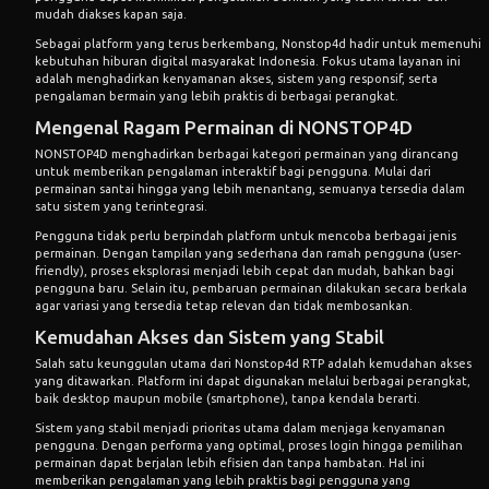
mudah diakses kapan saja.
Sebagai platform yang terus berkembang,
Nonstop4d
hadir untuk memenuhi
kebutuhan hiburan digital masyarakat Indonesia. Fokus utama layanan ini
adalah menghadirkan kenyamanan akses, sistem yang responsif, serta
pengalaman bermain yang lebih praktis di berbagai perangkat.
Mengenal Ragam Permainan di NONSTOP4D
NONSTOP4D menghadirkan berbagai kategori permainan yang dirancang
untuk memberikan pengalaman interaktif bagi pengguna. Mulai dari
permainan santai hingga yang lebih menantang, semuanya tersedia dalam
satu sistem yang terintegrasi.
Pengguna tidak perlu berpindah platform untuk mencoba berbagai jenis
permainan. Dengan tampilan yang sederhana dan ramah pengguna (user-
friendly), proses eksplorasi menjadi lebih cepat dan mudah, bahkan bagi
pengguna baru. Selain itu, pembaruan permainan dilakukan secara berkala
agar variasi yang tersedia tetap relevan dan tidak membosankan.
Kemudahan Akses dan Sistem yang Stabil
Salah satu keunggulan utama dari
Nonstop4d RTP
adalah kemudahan akses
yang ditawarkan. Platform ini dapat digunakan melalui berbagai perangkat,
baik desktop maupun mobile (smartphone), tanpa kendala berarti.
Sistem yang stabil menjadi prioritas utama dalam menjaga kenyamanan
pengguna. Dengan performa yang optimal, proses login hingga pemilihan
permainan dapat berjalan lebih efisien dan tanpa hambatan. Hal ini
memberikan pengalaman yang lebih praktis bagi pengguna yang