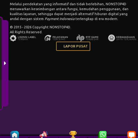
Melalui pendekatan yang informatif dan tidak berlebihan, NONSTOP4D
menawarkan keseimbangan antara fungsi, kemudahan penggunaan, dan
kualitas layanan, sehingga dapat menjadi alternatif hiburan digital yang
andal dengan sistem
Payment Indonesia
terlengkap di era modern.
© 2015 - 2026 Copyright NONSTOP4D.
All Rights Reserved.
LAPOR PUSAT