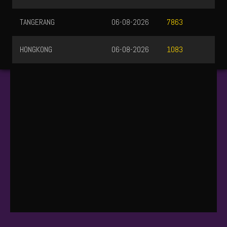
TANGERANG
06-08-2026
7863
HONGKONG
06-08-2026
1083