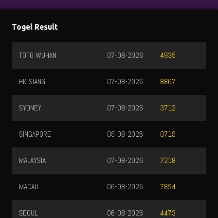
Togel Result
TOTO WUHAN
07-08-2026
4935
HK SIANG
07-08-2026
8867
SYDNEY
07-08-2026
3712
SINGAPORE
05-08-2026
0715
MALAYSIA
07-08-2026
7218
MACAU
06-08-2026
7894
SEOUL
06-08-2026
4473