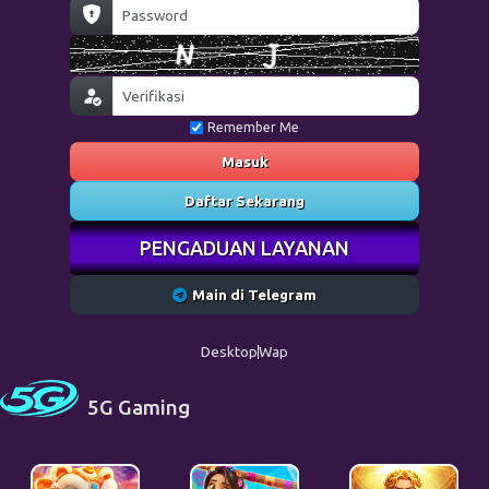
Remember Me
Masuk
Daftar Sekarang
PENGADUAN LAYANAN
Main di Telegram
Desktop
Wap
5G Gaming