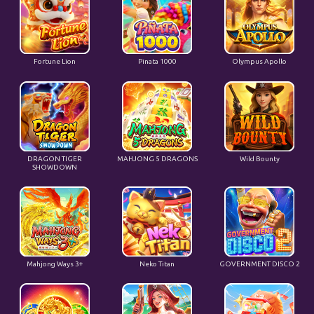
Fortune Lion
Pinata 1000
Olympus Apollo
DRAGON TIGER
MAHJONG 5 DRAGONS
Wild Bounty
SHOWDOWN
Mahjong Ways 3+
Neko Titan
GOVERNMENT DISCO 2