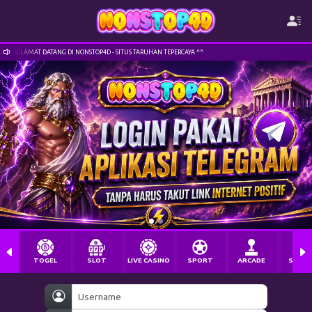
SELAMAT DATANG DI NONSTOP4D - SITUS TARUHAN TEPERCAYA ^^
TOGEL
SLOT
LIVE CASINO
SPORT
ARCADE
SABU