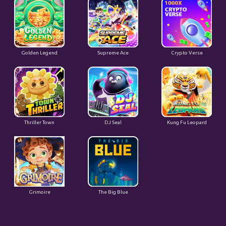
Golden Legend
Supreme Ace
Crypto Verse
Thriller Town
DJ Seal
Kung Fu Leopard
Grimoire
The Big Blue