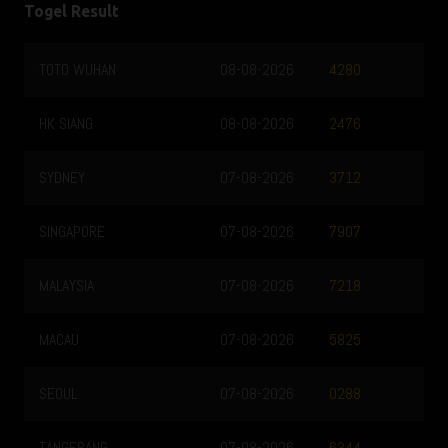
Togel Result
TOTO WUHAN
08-08-2026
4280
HK SIANG
08-08-2026
2476
SYDNEY
07-08-2026
3712
SINGAPORE
07-08-2026
7907
MALAYSIA
07-08-2026
7218
MACAU
07-08-2026
5825
SEOUL
07-08-2026
0288
TANGERANG
07-08-2026