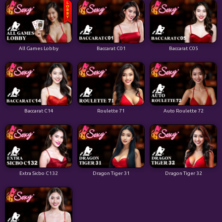
All Games Lobby
Baccarat C01
Baccarat C05
Baccarat C14
Roulette 71
Auto Roulette 72
Extra Sicbo C132
Dragon Tiger 31
Dragon Tiger 32