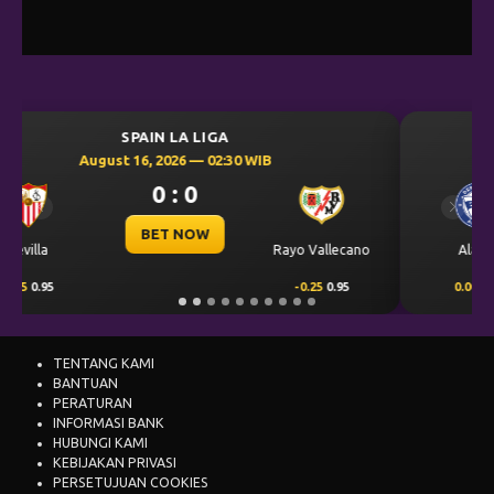
SPAIN LA LIGA
August 16, 2026 — 00:30 WIB
0 : 0
Previous
Next
BET NOW
Alaves
Getafe
0.00
0.62
0.00
-0.72
TENTANG KAMI
BANTUAN
PERATURAN
INFORMASI BANK
HUBUNGI KAMI
KEBIJAKAN PRIVASI
PERSETUJUAN COOKIES