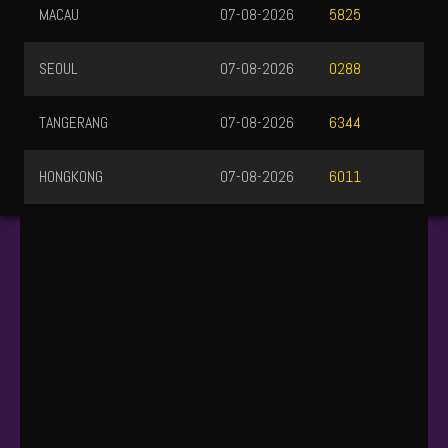
MACAU
07-08-2026
5825
SEOUL
07-08-2026
0288
TANGERANG
07-08-2026
6344
HONGKONG
07-08-2026
6011