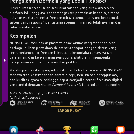
Pengalaman Bermain yang Lebih Fleksibel
Fleksibilitas menjadi salah satu nilai tambah yang ditawarkan oleh
platform ini. Pengguna dapat mengakses permainan kapan saja tanpa
batasan waktu tertentu. Dengan pilihan permainan yang beragam dan
sistem yang responsif, pengalaman bermain menjadi lebih nyaman dan
tidak membosankan.
Kesimpulan
NONSTOP4D merupakan platform game online yang menghadirkan
berbagai pilihan permainan dalam satu tempat dengan sistem yang
terus berkembang. Dengan fokus pada kemudahan akses, variasi
permainan, dan kenyamanan pengguna, platform ini memberikan
pengalaman yang lebih efisien dan praktis.
Melalui pendekatan yang informatif dan tidak berlebihan, NONSTOP4D
menawarkan keseimbangan antara fungsi, kemudahan penggunaan,
dan kualitas layanan, sehingga dapat menjadi alternatif hiburan digital
yang andal dengan sistem
Payment Indonesia
terlengkap di era modern.
© 2015 - 2026 Copyright NONSTOP4D.
All Rights Reserved.
LAPOR PUSAT