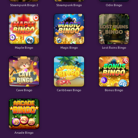
Maple Bingo
Magic Bingo
Lost Ruins Bingo
Cave Bingo
Caribbean Bingo
Bonus Bingo
Arcade Bingo