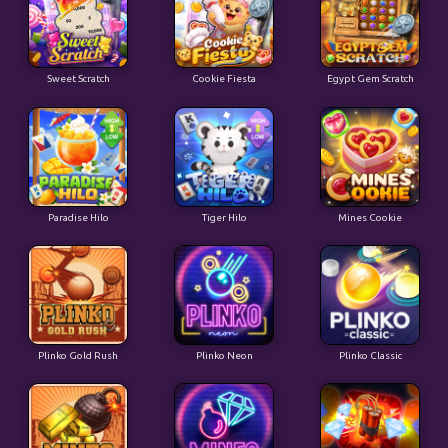
Sweet Scratch
Cookie Fiesta
Egypt Gem Scratch
Paradise Hilo
Tiger Hilo
Mines Cookie
Plinko Gold Rush
Plinko Neon
Plinko Classic