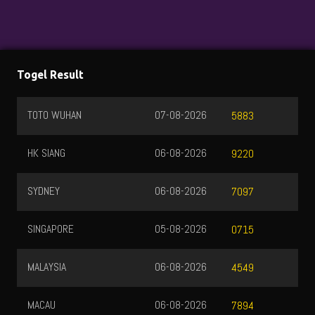
Togel Result
TOTO WUHAN
07-08-2026
5883
HK SIANG
06-08-2026
9220
SYDNEY
06-08-2026
7097
SINGAPORE
05-08-2026
0715
MALAYSIA
06-08-2026
4549
MACAU
06-08-2026
7894