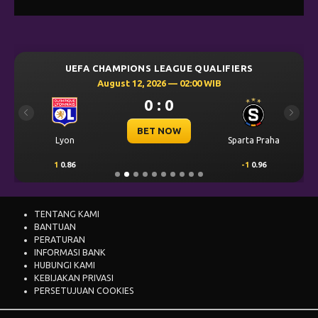
UEFA CHAMPIONS LEAGUE QUALIFIERS
August 12, 2026 — 02:00 WIB
0 : 0
Previous
Next
BET NOW
Lyon
Sparta Praha
1
0.86
-1
0.96
TENTANG KAMI
BANTUAN
PERATURAN
INFORMASI BANK
HUBUNGI KAMI
KEBIJAKAN PRIVASI
PERSETUJUAN COOKIES
NONSTOP4D – Situs Game Bagi-bagi Bonus