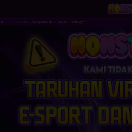
SELAMAT DATANG DI NONSTOP4D - SITUS TARUHAN TEPERCAYA ^^