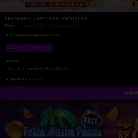
PRAGMATIC : GATES OF OLYMPUS POP
Periode :
3 Agustus 2026 - 28 September 2026
Permainan yang berpartisipasi
GATES OF OLYMPUS POP
Aturan :
Total hadiah senilai Rp 68,780,250,000.
Syarat & Ketentuan
Detai