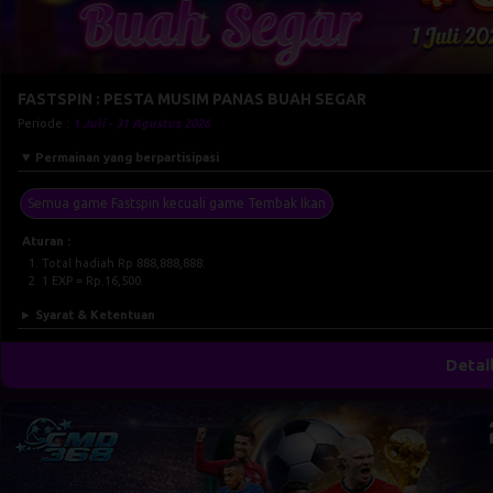
FASTSPIN : PESTA MUSIM PANAS BUAH SEGAR
Periode :
1 Juli - 31 Agustus 2026
Permainan yang berpartisipasi
Semua game Fastspin kecuali game Tembak Ikan
Aturan :
Total hadiah Rp 888,888,888.
1 EXP = Rp.16,500.
Syarat & Ketentuan
Detai