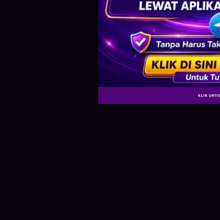
KLIK UNT